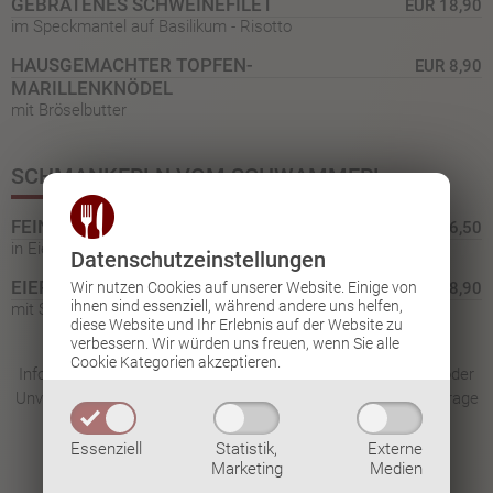
GEBRATENES SCHWEINEFILET
EUR 18,90
im Speckmantel auf Basilikum - Risotto
HAUSGEMACHTER TOPFEN-
EUR 8,90
MARILLENKNÖDEL
mit Bröselbutter
SCHMANKERLN VOM SCHWAMMERL
FEINE BANDNUDELN
EUR 16,50
in Eierschwammerlrahmsauce mit Parmesan
Datenschutz­einstellungen
EIERSCHWAMMERLGULASCH
EUR 18,90
Wir nutzen Cookies auf unserer Website. Einige von
ihnen sind essenziell, während andere uns helfen,
mit Semmelknödel
diese Website und Ihr Erlebnis auf der Website zu
verbessern.
Wir würden uns freuen, wenn Sie alle
Cookie Kategorien akzeptieren.
Informationen über Stoffe in unseren Speisen, die Allergien oder
Unverträglichkeiten auslösen können, erhalten Sie auf Nachfrage
bei unseren Kellner/Innen.
Essenziell
Statistik,
Externe
Marketing
Medien