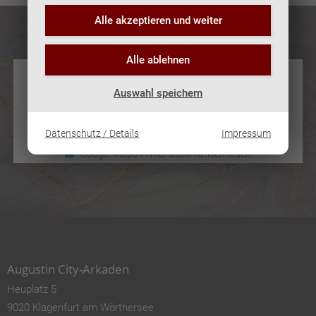
Alle akzeptieren und
weiter
Alle ablehnen
Google Maps
Mit dem Laden der Karte akzeptieren Sie die
Auswahl speichern
Datenschutzerklärung von Google
Linkziel öffnet in neuem
Tab/Fenster
.
Karte laden
Datenschutz / Details
Impressum
Google Maps immer automatisch laden
Augustin City-Arkaden
Heuplatz 5
9020 Klagenfurt am Wörthersee