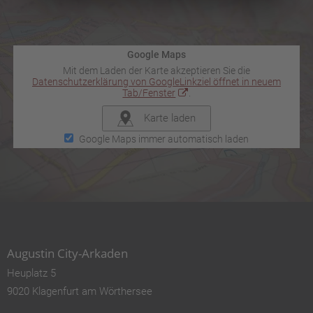
Google Maps
Mit dem Laden der Karte akzeptieren Sie die
Datenschutzerklärung von Google
Linkziel öffnet in neuem
Tab/Fenster
.
Karte laden
Google Maps immer automatisch laden
Augustin City-Arkaden
Heuplatz 5
9020 Klagenfurt am Wörthersee