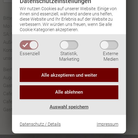
Datenschutz­einstellungen
d
Wir nutzen Cookies auf unserer Website. Einige von
l
ihnen sind essenziell, während andere uns helfen,
Bitte beachten Sie die Betriebszeiten unseres Büros:
diese Website und Ihr Erlebnis auf der Website zu
e
verbessern.
Wir würden uns freuen, wenn Sie alle
Mo – FR: 8:00 bis 16.00
e
Cookie Kategorien akzeptieren.
SA: 9.00 bis 12.00.
r
Außerhalb dieser Zeiten erreichen Sie uns nicht über diese
.
Kontaktmöglichkeit. Sie können sich aber gerne direkt mit
Essenziell
Statistik,
Externe
unseren Betrieben in Verbindung setzen.
Marketing
Medien
Bierhaus zum Augustin:
+43-463-51-39-92
Alle akzeptieren und
weiter
Augustin in den City Arkaden
+43-463-908557
Gasthaus im Landhaushof:
+43-463-502363
Alle ablehnen
Cafe Domgassner:
+43-463-57882
Cafe im Klinikum:
+43-463-202090410
Auswahl speichern
Gastwirtschaft im Klinikum:
+43-463-207090400
Datenschutz / Details
Impressum