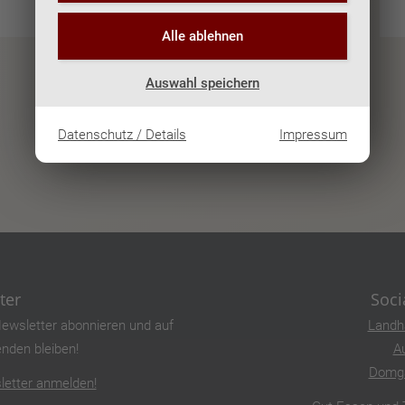
Zum Lokal / Details anzeigen
Alle ablehnen
Auswahl speichern
Datenschutz / Details
Impressum
ter
Soci
ewsletter abonnieren und auf
Landh
nden bleiben!
A
Domg
etter anmelden!