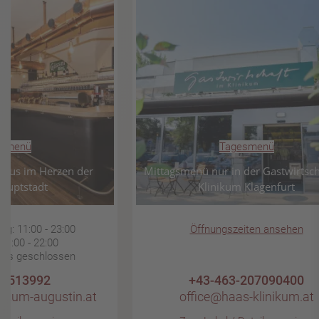
esmenü
Tagesmenü
rhaus im Herzen der
Mittagsmenü nur in der Gastwirtsch
auptstadt
Klinikum Klagenfurt
g: 11:00 - 23:00
Öffnungszeiten ansehen
11:00 - 22:00
tags geschlossen
3-513992
+43-463-207090400
s-zum-augustin.at
office@haas-klinikum.at