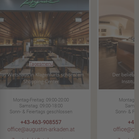
Tagesmenü
T
Das Wirtshaus in Klagenfurts schönstem
Der beliebte
Shopping-Center
Institut
Montag-Freitag: 09:00-20:00
Montag-Fr
Samstag: 09:00-18:00
Samsta
Sonn- & Feiertags geschlossen
Sonn- & Fe
+43-463-908557
+43
office@augustin-arkaden.at
office@ca