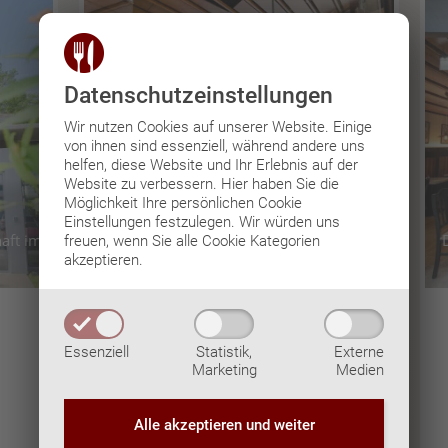
Datenschutz­einstellungen
Wir nutzen Cookies auf unserer Website. Einige
von ihnen sind essenziell, während andere uns
helfen, diese Website und Ihr Erlebnis auf der
Website zu verbessern.
Hier haben Sie die
Möglichkeit Ihre persönlichen Cookie
Tagesmenü
Einstellungen festzulegen.
Wir würden uns
aft im
Das Wirtshaus in Villachs schönstem
freuen, wenn Sie alle Cookie Kategorien
akzeptieren.
Shopping-Center
Montag-Freitag: 08:00-20:00
Samstag: 08:00-18:00
Essenziell
Statistik,
Externe
Sonn- & Feiertags geschlossen
Marketing
Medien
+43-4242-40715
office@augustin-atrio.at
Alle akzeptieren und
weiter